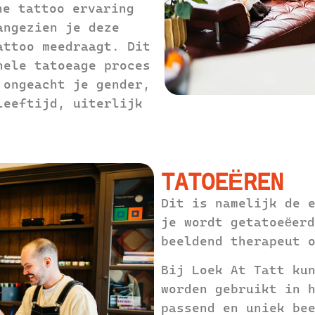
ne tattoo ervaring
angezien je deze
attoo meedraagt. Dit
hele tatoeage proces
 ongeacht je gender,
leeftijd, uiterlijk
TATOEËREN
Dit is namelijk de 
je wordt getatoeëer
beeldend therapeut 
Bij Loek At Tatt ku
worden gebruikt in 
passend en uniek be