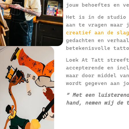
jouw behoeftes en v
Het is in de studio
aan te vragen waar 
creatief aan de sla
gedachten en verhaa
betekenisvolle tatt
Loek At Tatt streef
accepterende en inc
waar door middel v
wordt gegeven aan j
” Met een luisteren
hand, nemen wij de 