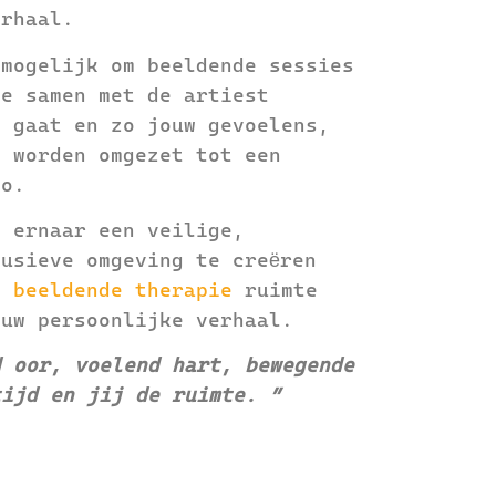
erhaal.
 mogelijk om beeldende sessies
je samen met de artiest
g
gaat en zo jouw gevoelens,
l worden omgezet tot een
oo.
t ernaar een veilige,
lusieve omgeving te creëren
an
beeldende therapie
ruimte
ouw persoonlijke verhaal.
d oor, voelend hart, bewegende
tijd en jij de ruimte. ”