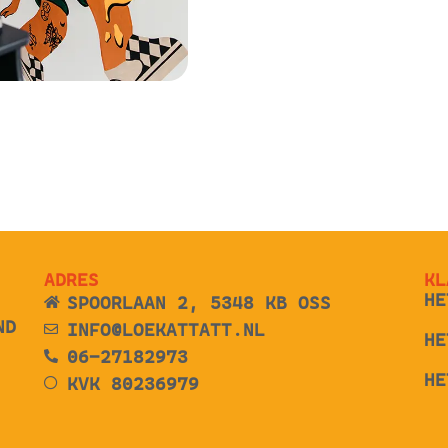
ADRES
KL
HE
SPOORLAAN 2, 5348 KB OSS
ND
INFO@LOEKATTATT.NL
HE
06-27182973
HE
KVK 80236979