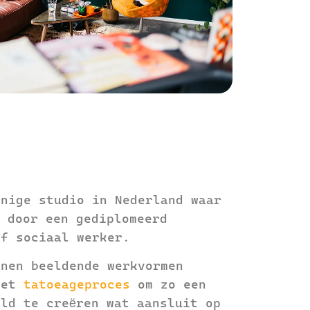
enige studio in Nederland waar
d door een gediplomeerd
of sociaal werker.
nnen beeldende werkvormen
het
tatoeageproces
om zo een
eld te creëren wat aansluit op