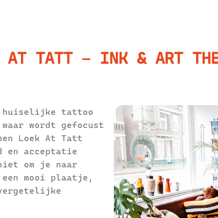
 AT TATT – INK & ART TH
 huiselijke tattoo
 waar wordt gefocust
nen Loek At Tatt
d en acceptatie
niet om je naar
 een mooi plaatje,
vergetelijke